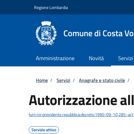
Salta al contenuto principale
Skip to footer content
Regione Lombardia
Comune di Costa Vo
Amministrazione
Novità
Servizi
Briciole di pane
Home
/
Servizi
/
Anagrafe e stato civile
/
Autorizzazione al
(
urn:nir:presidente.repubblica:decreto:1990-09-10;285~ar
Servizio attivo