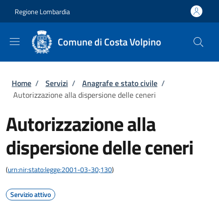
Salta al contenuto principale
Skip to footer content
Regione Lombardia
Comune di Costa Volpino
Briciole di pane
Home
/
Servizi
/
Anagrafe e stato civile
/
Autorizzazione alla dispersione delle ceneri
Autorizzazione alla
dispersione delle ceneri
(
urn:nir:stato:legge:2001-03-30;130
)
Servizio attivo