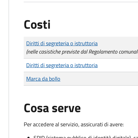
Costi
Tipo di pagamento
Importo
Diritti di segreteria o istruttoria
(nelle casistiche previste dal Regolamento comunal
Diritti di segreteria o istruttoria
Marca da bollo
Cosa serve
Per accedere al servizio, assicurati di avere:
SPID (sistema pubblico di identità digitale), ca