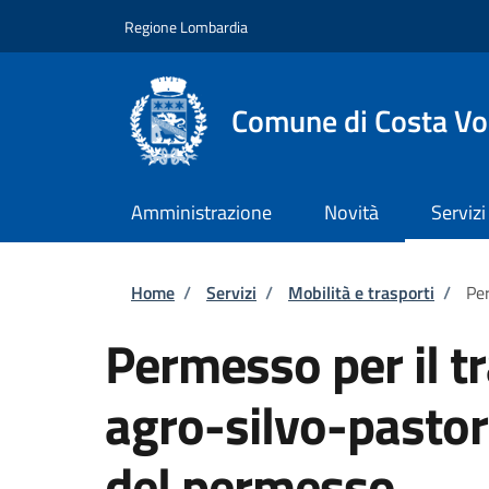
Salta al contenuto principale
Skip to footer content
Regione Lombardia
Comune di Costa Vo
Amministrazione
Novità
Servizi
Briciole di pane
Home
/
Servizi
/
Mobilità e trasporti
/
Per
Permesso per il tr
agro-silvo-pastora
del permesso