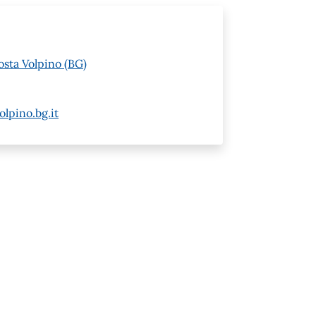
osta Volpino (BG)
lpino.bg.it