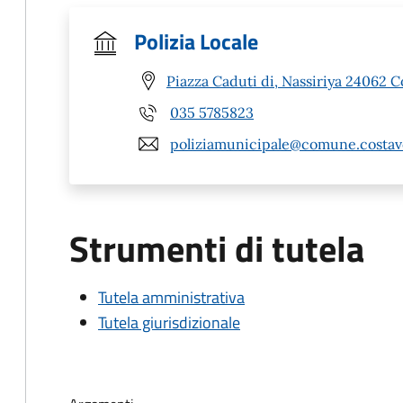
Polizia Locale
Piazza Caduti di, Nassiriya 24062 C
035 5785823
poliziamunicipale@comune.costavo
Strumenti di tutela
Tutela amministrativa
Tutela giurisdizionale