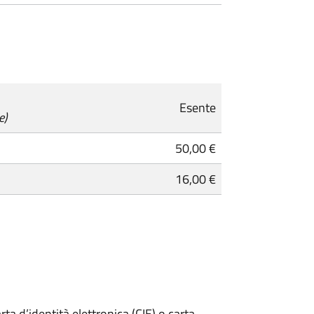
Esente
e)
50,00 €
16,00 €
rta d’identità elettronica (CIE) o carta