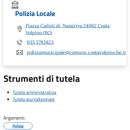
Polizia Locale
Piazza Caduti di, Nassiriya 24062 Costa
Volpino (BG)
035 5785823
poliziamunicipale@comune.costavolpino.bg.it
Strumenti di tutela
Tutela amministrativa
Tutela giurisdizionale
Argomenti:
Polizia