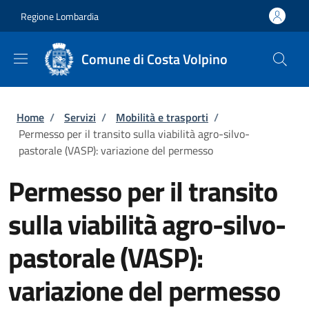
Salta al contenuto principale
Skip to footer content
Regione Lombardia
Comune di Costa Volpino
Briciole di pane
Home
/
Servizi
/
Mobilità e trasporti
/
Permesso per il transito sulla viabilità agro-silvo-
pastorale (VASP): variazione del permesso
Permesso per il transito
sulla viabilità agro-silvo-
pastorale (VASP):
variazione del permesso