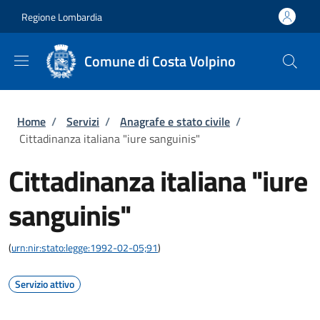
Salta al contenuto principale
Skip to footer content
Regione Lombardia
Comune di Costa Volpino
Briciole di pane
Home
/
Servizi
/
Anagrafe e stato civile
/
Cittadinanza italiana "iure sanguinis"
Cittadinanza italiana "iure
sanguinis"
(
urn:nir:stato:legge:1992-02-05;91
)
Servizio attivo