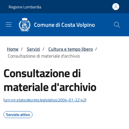
Salta al contenuto principale
Skip to footer content
Regione Lombardia
Comune di Costa Volpino
Briciole di pane
Home
/
Servizi
/
Cultura e tempo libero
/
Consultazione di materiale d'archivio
Consultazione di
materiale d'archivio
(
urn:nir:stato:decreto.legislativo:2004-01-22;42
)
Servizio attivo