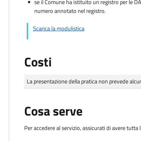
se il Comune ha istituito un registro per le 
numero annotato nel registro.
Scarica la modulistica
Costi
Tipo di pagamento
Importo
La presentazione della pratica non prevede al
Cosa serve
Per accedere al servizio, assicurati di avere tutt