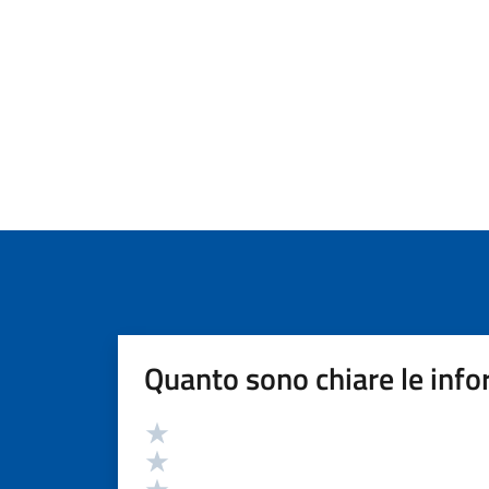
Quanto sono chiare le info
Valutazione
Valuta 5 stelle su 5
Valuta 4 stelle su 5
Valuta 3 stelle su 5