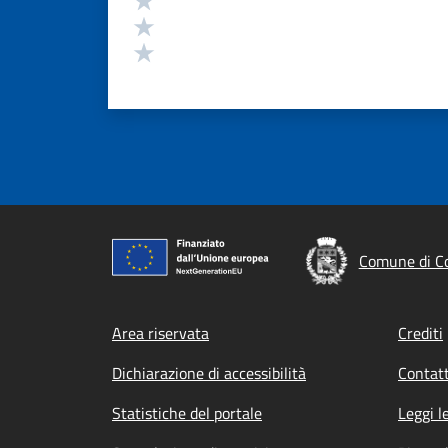
Valuta 2 stelle su 5
Valuta 1 stelle su 5
Comune di Co
Footer menu
Area riservata
Crediti
Dichiarazione di accessibilità
Contatt
Statistiche del portale
Leggi l