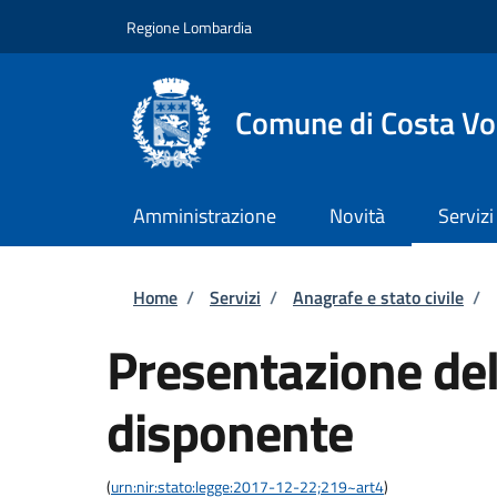
Salta al contenuto principale
Skip to footer content
Regione Lombardia
Comune di Costa Vo
Amministrazione
Novità
Servizi
Briciole di pane
Home
/
Servizi
/
Anagrafe e stato civile
/
Presentazione del
disponente
(
urn:nir:stato:legge:2017-12-22;219~art4
)