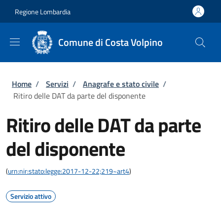
Salta al contenuto principale
Skip to footer content
Regione Lombardia
Comune di Costa Volpino
Briciole di pane
Home
/
Servizi
/
Anagrafe e stato civile
/
Ritiro delle DAT da parte del disponente
Ritiro delle DAT da parte
del disponente
(
urn:nir:stato:legge:2017-12-22;219~art4
)
Servizio attivo