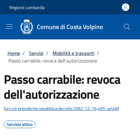
Salta al contenuto principale
Skip to footer content
Regione Lombardia
Comune di Costa Volpino
Briciole di pane
Home
/
Servizi
/
Mobilità e trasporti
/
Passo carrabile: revoca dell'autorizzazione
Passo carrabile: revoca
dell'autorizzazione
(
urn:nir:presidente.repubblica:decreto:1992-12-16;495~art46
)
Servizio attivo