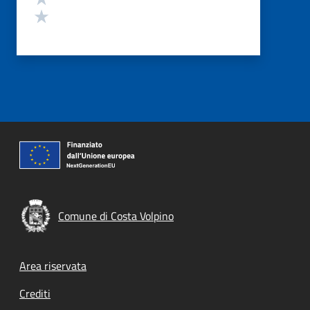
Valuta 1 stelle su 5
Comune di Costa Volpino
Footer menu
Area riservata
Crediti