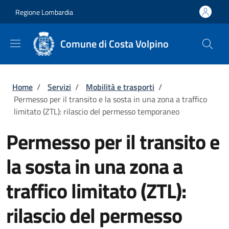
Salta al contenuto principale
Skip to footer content
Regione Lombardia
Comune di Costa Volpino
Briciole di pane
Home
/
Servizi
/
Mobilità e trasporti
/
Permesso per il transito e la sosta in una zona a traffico
limitato (ZTL): rilascio del permesso temporaneo
Permesso per il transito e
la sosta in una zona a
traffico limitato (ZTL):
rilascio del permesso