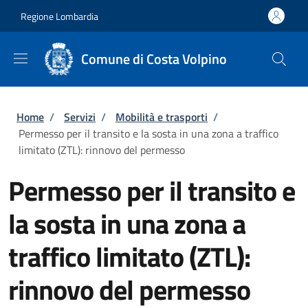
Salta al contenuto principale
Skip to footer content
Regione Lombardia
Comune di Costa Volpino
Briciole di pane
Home
/
Servizi
/
Mobilità e trasporti
/
Permesso per il transito e la sosta in una zona a traffico
limitato (ZTL): rinnovo del permesso
Permesso per il transito e
la sosta in una zona a
traffico limitato (ZTL):
rinnovo del permesso