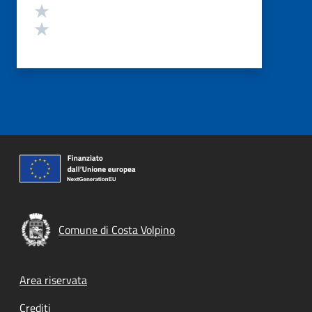
Valuta 2 stelle su 5
Valuta 1 stelle su 5
Comune di Costa Volpino
Footer menu
Area riservata
Crediti