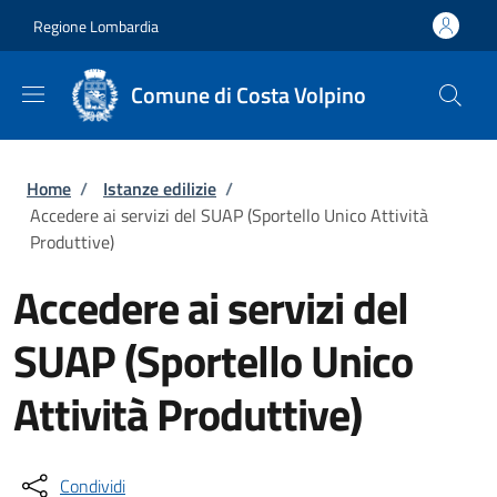
Salta al contenuto principale
Skip to footer content
Regione Lombardia
Comune di Costa Volpino
Briciole di pane
Home
/
Istanze edilizie
/
Accedere ai servizi del SUAP (Sportello Unico Attività
Produttive)
Accedere ai servizi del
SUAP (Sportello Unico
Attività Produttive)
Condividi