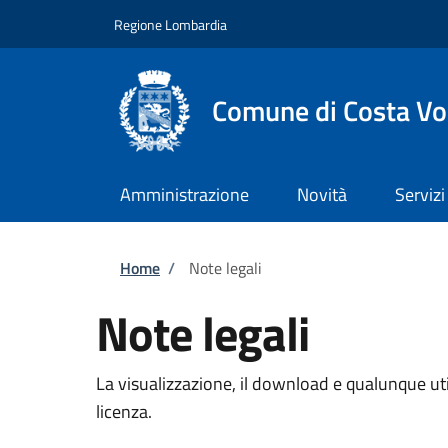
Salta al contenuto principale
Skip to footer content
Regione Lombardia
Comune di Costa Vo
Amministrazione
Novità
Servizi
Briciole di pane
Home
/
Note legali
Note legali
La visualizzazione, il download e qualunque util
licenza.