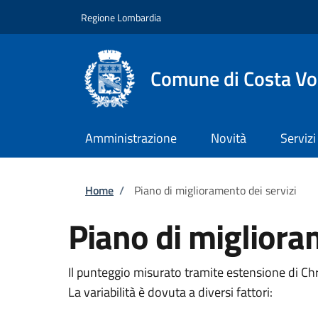
Salta al contenuto principale
Skip to footer content
Regione Lombardia
Comune di Costa Vo
Amministrazione
Novità
Servizi
Briciole di pane
Home
/
Piano di miglioramento dei servizi
Piano di migliora
Il punteggio misurato tramite estensione di C
La variabilità è dovuta a diversi fattori: