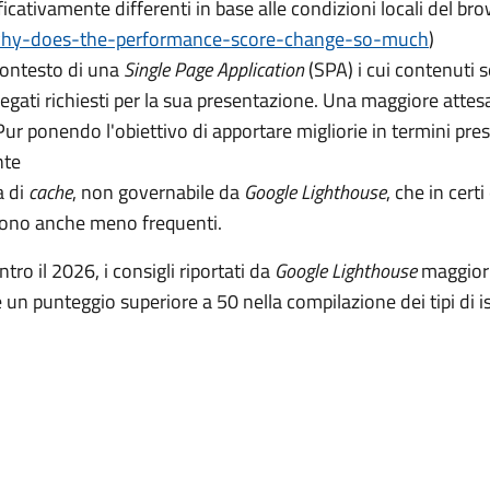
icativamente differenti in base alle condizioni locali del br
why-does-the-performance-score-change-so-much
)
contesto di una
Single Page Application
(SPA) i cui contenuti s
legati richiesti per la sua presentazione. Una maggiore attes
ur ponendo l'obiettivo di apportare migliorie in termini presta
nte
a di
cache
, non governabile da
Google Lighthouse
, che in cert
 sono anche meno frequenti.
tro il 2026, i consigli riportati da
Google Lighthouse
maggiorm
 un punteggio superiore a 50 nella compilazione dei tipi di i