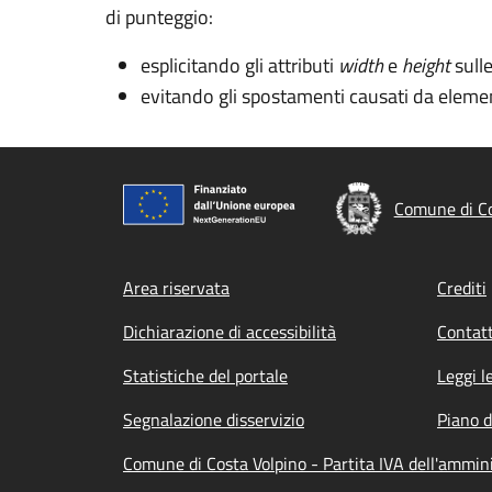
di punteggio:
esplicitando gli attributi
width
e
height
sull
evitando gli spostamenti causati da elemen
Comune di Co
Footer menu
Area riservata
Crediti
Dichiarazione di accessibilità
Contatt
Statistiche del portale
Leggi l
Segnalazione disservizio
Piano d
Comune di Costa Volpino - Partita IVA dell'ammi