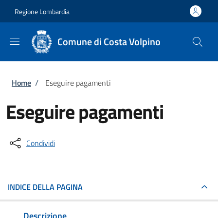
Salta al contenuto principale
Skip to footer content
Regione Lombardia
Comune di Costa Volpino
Briciole di pane
Home
/
Eseguire pagamenti
Eseguire pagamenti
Condividi
INDICE DELLA PAGINA
Descrizione