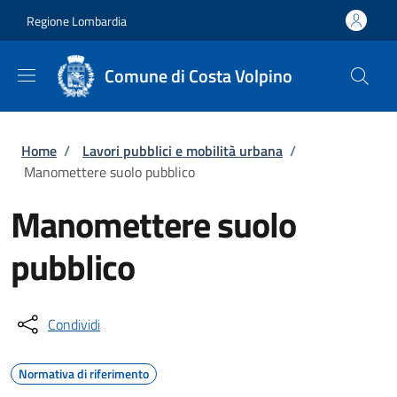
Salta al contenuto principale
Skip to footer content
Regione Lombardia
Comune di Costa Volpino
Briciole di pane
Home
/
Lavori pubblici e mobilità urbana
/
Manomettere suolo pubblico
Manomettere suolo
pubblico
Condividi
Normativa di riferimento