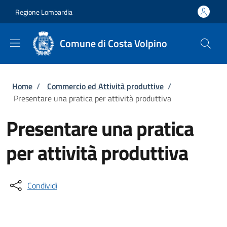
Salta al contenuto principale
Skip to footer content
Regione Lombardia
Comune di Costa Volpino
Briciole di pane
Home
/
Commercio ed Attività produttive
/
Presentare una pratica per attività produttiva
Presentare una pratica
per attività produttiva
Condividi