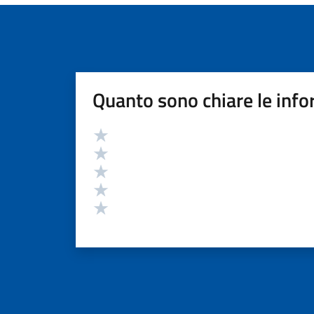
Quanto sono chiare le info
Valutazione
Valuta 5 stelle su 5
Valuta 4 stelle su 5
Valuta 3 stelle su 5
Valuta 2 stelle su 5
Valuta 1 stelle su 5