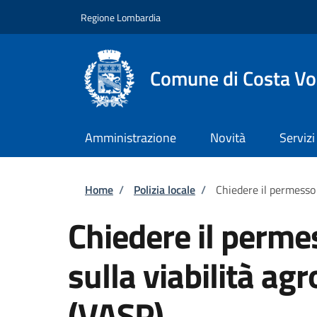
Salta al contenuto principale
Skip to footer content
Regione Lombardia
Comune di Costa Vo
Amministrazione
Novità
Servizi
Briciole di pane
Home
/
Polizia locale
/
Chiedere il permesso 
Chiedere il permes
sulla viabilità ag
(VASP)