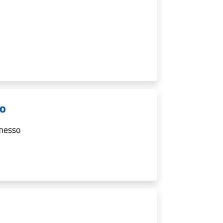
so
rmesso