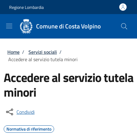
Salta al contenuto principale
Skip to footer content
Regione Lombardia
Comune di Costa Volpino
Briciole di pane
Home
/
Servizi sociali
/
Accedere al servizio tutela minori
Accedere al servizio tutela
minori
Condividi
Normativa di riferimento