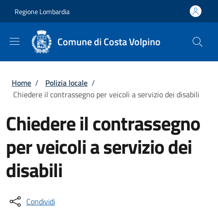
Salta al contenuto principale
Skip to footer content
Regione Lombardia
Comune di Costa Volpino
Briciole di pane
Home
/
Polizia locale
/
Chiedere il contrassegno per veicoli a servizio dei disabili
Chiedere il contrassegno
per veicoli a servizio dei
disabili
Condividi