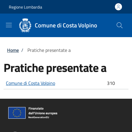
Salta al contenuto principale
Skip to footer content
Regione Lombardia
Comune di Costa Volpino
Briciole di pane
Home
/
Pratiche presentate a
Pratiche presentate a
Comune di Costa Volpino
310