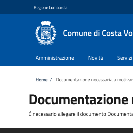
Salta al contenuto principale
Skip to footer content
Regione Lombardia
Comune di Costa Vo
Amministrazione
Novità
Servizi
Briciole di pane
Home
/
Documentazione necessaria a motiva
Documentazione n
È necessario allegare il documento Documentaz