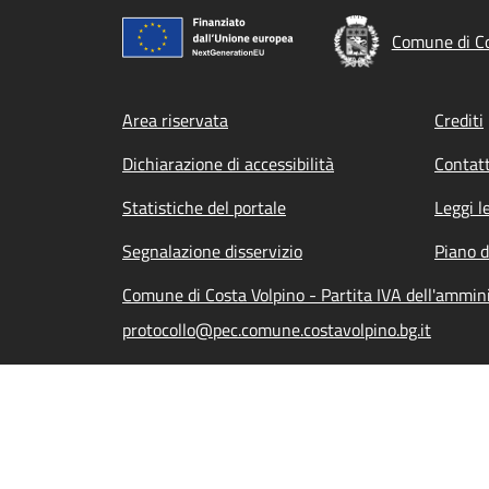
Comune di Co
Footer menu
Area riservata
Crediti
Dichiarazione di accessibilità
Contatt
Statistiche del portale
Leggi l
Segnalazione disservizio
Piano d
Comune di Costa Volpino - Partita IVA dell'ammi
protocollo@pec.comune.costavolpino.bg.it