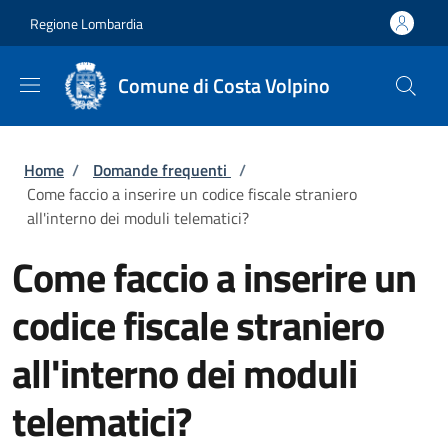
Salta al contenuto principale
Skip to footer content
Regione Lombardia
Comune di Costa Volpino
Briciole di pane
Home
/
Domande frequenti
/
Come faccio a inserire un codice fiscale straniero
all'interno dei moduli telematici?
Come faccio a inserire un
codice fiscale straniero
all'interno dei moduli
telematici?