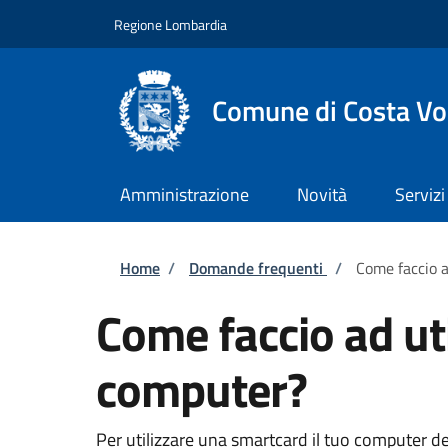
Salta al contenuto principale
Skip to footer content
Regione Lombardia
Comune di Costa Vo
Amministrazione
Novità
Servizi
Briciole di pane
Home
/
Domande frequenti
/
Come faccio a
Come faccio ad ut
computer?
Per utilizzare una smartcard il tuo computer d