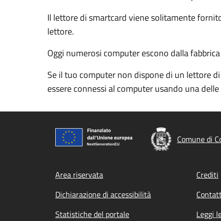
Il lettore di smartcard viene solitamente forn
lettore.
Oggi numerosi computer escono dalla fabbrica con
Se il tuo computer non dispone di un lettore di
essere connessi al computer usando una delle 
Comune di Co
Footer menu
Area riservata
Crediti
Dichiarazione di accessibilità
Contatt
Statistiche del portale
Leggi l