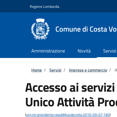
Salta al contenuto principale
Skip to footer content
Regione Lombardia
Comune di Costa Vo
Amministrazione
Novità
Servizi
Briciole di pane
Home
/
Servizi
/
Imprese e commercio
/
A
Accesso ai servizi
Unico Attività Pro
(
urn:nir:presidente.repubblica:decreto:2010-09-07;160
)