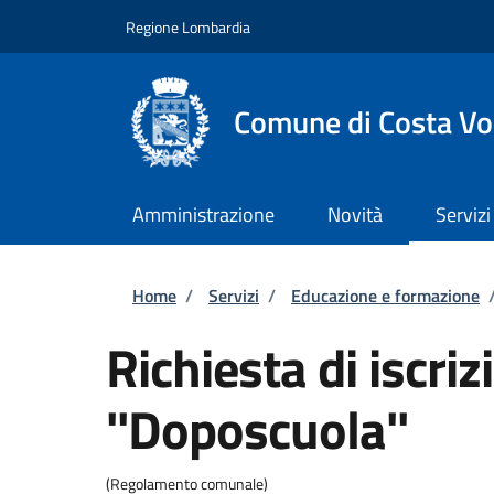
Salta al contenuto principale
Skip to footer content
Regione Lombardia
Comune di Costa Vo
Amministrazione
Novità
Servizi
Briciole di pane
Home
/
Servizi
/
Educazione e formazione
Richiesta di iscriz
''Doposcuola''
(Regolamento comunale)