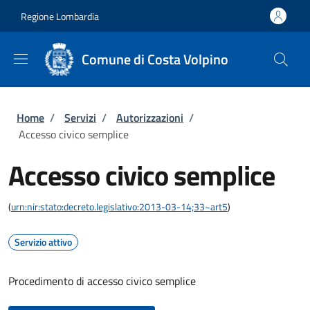
Salta al contenuto principale
Skip to footer content
Regione Lombardia
Comune di Costa Volpino
Briciole di pane
Home
/
Servizi
/
Autorizzazioni
/
Accesso civico semplice
Accesso civico semplice
(
urn:nir:stato:decreto.legislativo:2013-03-14;33~art5
)
Servizio attivo
Procedimento di accesso civico semplice