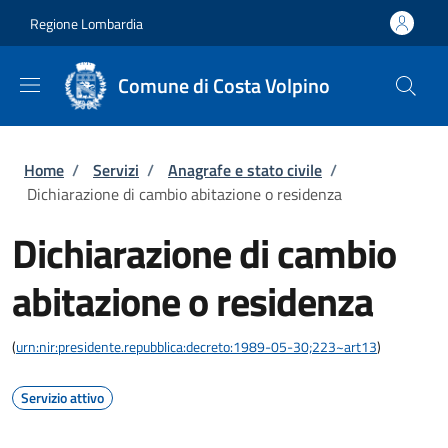
Salta al contenuto principale
Skip to footer content
Regione Lombardia
Comune di Costa Volpino
Briciole di pane
Home
/
Servizi
/
Anagrafe e stato civile
/
Dichiarazione di cambio abitazione o residenza
Dichiarazione di cambio
abitazione o residenza
(
urn:nir:presidente.repubblica:decreto:1989-05-30;223~art13
)
Servizio attivo