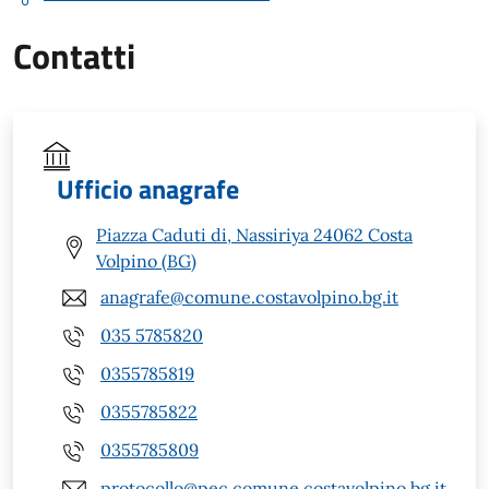
Contatti
Ufficio anagrafe
Piazza Caduti di, Nassiriya 24062 Costa
Volpino (BG)
anagrafe@comune.costavolpino.bg.it
035 5785820
0355785819
0355785822
0355785809
protocollo@pec.comune.costavolpino.bg.it