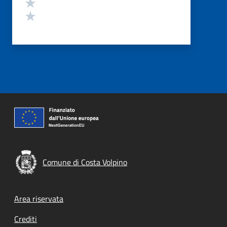
Valuta 2 stelle su 5
Valuta 1 stelle su 5
Comune di Costa Volpino
Footer menu
Area riservata
Crediti