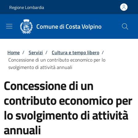
Salta al contenuto principale
Skip to footer content
Regione Lombardia
Comune di Costa Volpino
Briciole di pane
Home
/
Servizi
/
Cultura e tempo libero
/
Concessione di un contributo economico per lo
svolgimento di attività annuali
Concessione di un
contributo economico per
lo svolgimento di attività
annuali