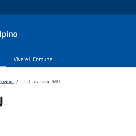
lpino
Vivere il Comune
enzioni
/
Dichiarazione IMU
U