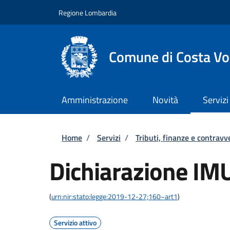
Salta al contenuto principale
Skip to footer content
Regione Lombardia
Comune di Costa Vo
Amministrazione
Novità
Servizi
Briciole di pane
Home
/
Servizi
/
Tributi, finanze e contravv
Dichiarazione IM
(
urn:nir:stato:legge:2019-12-27;160~art1
)
Servizio attivo