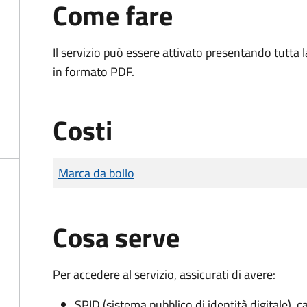
Come fare
Il servizio può essere attivato presentando tutta
in formato PDF.
Costi
Tipo di pagamento
Importo
Marca da bollo
Cosa serve
Per accedere al servizio, assicurati di avere:
SPID (sistema pubblico di identità digitale), ca