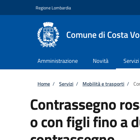
Salta al contenuto principale
Skip to footer content
Regione Lombardia
Comune di Costa Vo
Amministrazione
Novità
Servizi
Briciole di pane
Home
/
Servizi
/
Mobilità e trasporti
/
Con
Contrassegno ros
o con figli fino a 
contrassegno