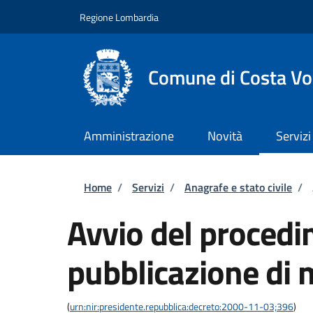
Salta al contenuto principale
Skip to footer content
Regione Lombardia
Comune di Costa Vo
Amministrazione
Novità
Servizi
Briciole di pane
Home
/
Servizi
/
Anagrafe e stato civile
/
Avvio del procedi
pubblicazione di
(
urn:nir:presidente.repubblica:decreto:2000-11-03;396
)