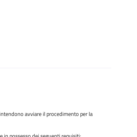
he intendono avviare il procedimento per la
e in possesso dei seguenti requisiti: