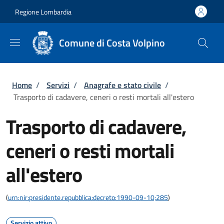
Salta al contenuto principale
Skip to footer content
Regione Lombardia
Comune di Costa Volpino
Briciole di pane
Home
/
Servizi
/
Anagrafe e stato civile
/
Trasporto di cadavere, ceneri o resti mortali all'estero
Trasporto di cadavere,
ceneri o resti mortali
all'estero
(
urn:nir:presidente.repubblica:decreto:1990-09-10;285
)
Servizio attivo