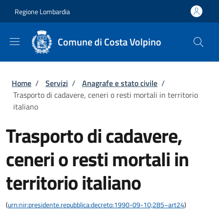
Salta al contenuto principale
Skip to footer content
Regione Lombardia
Comune di Costa Volpino
Briciole di pane
Home
/
Servizi
/
Anagrafe e stato civile
/
Trasporto di cadavere, ceneri o resti mortali in territorio
italiano
Trasporto di cadavere,
ceneri o resti mortali in
territorio italiano
(
urn:nir:presidente.repubblica:decreto:1990-09-10;285~art24
)