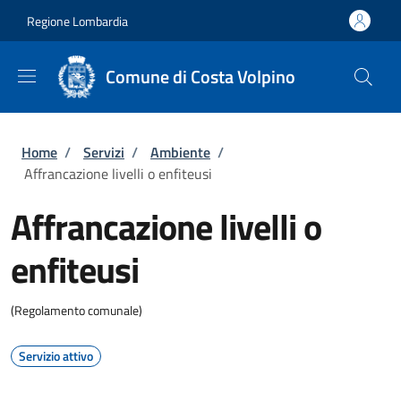
Salta al contenuto principale
Skip to footer content
Regione Lombardia
Comune di Costa Volpino
Briciole di pane
Home
/
Servizi
/
Ambiente
/
Affrancazione livelli o enfiteusi
Affrancazione livelli o
enfiteusi
(Regolamento comunale)
Servizio attivo