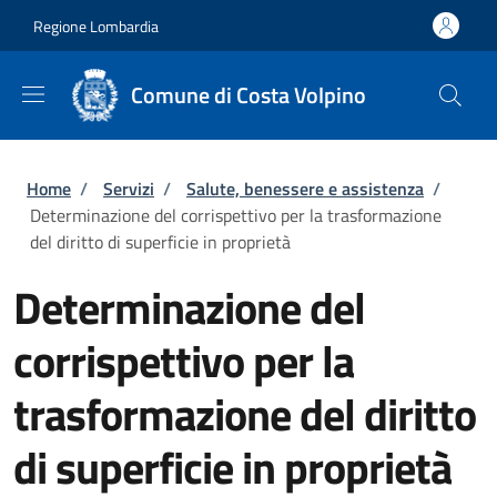
Salta al contenuto principale
Skip to footer content
Regione Lombardia
Comune di Costa Volpino
Briciole di pane
Home
/
Servizi
/
Salute, benessere e assistenza
/
Determinazione del corrispettivo per la trasformazione
del diritto di superficie in proprietà
Determinazione del
corrispettivo per la
trasformazione del diritto
di superficie in proprietà