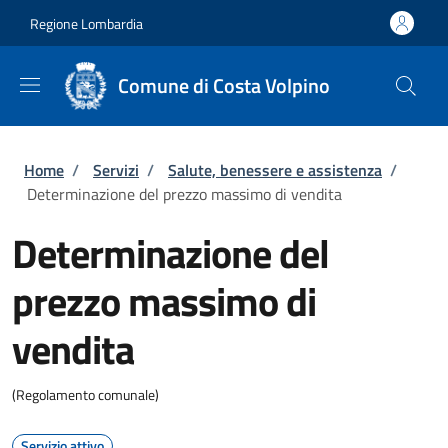
Salta al contenuto principale
Skip to footer content
Regione Lombardia
Comune di Costa Volpino
Briciole di pane
Home
/
Servizi
/
Salute, benessere e assistenza
/
Determinazione del prezzo massimo di vendita
Determinazione del
prezzo massimo di
vendita
(Regolamento comunale)
Servizio attivo