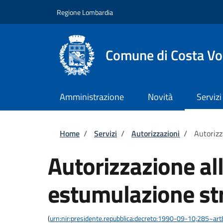
Salta al contenuto principale
Skip to footer content
Regione Lombardia
Comune di Costa Vo
Amministrazione
Novità
Servizi
Briciole di pane
Home
/
Servizi
/
Autorizzazioni
/
Autorizz
Autorizzazione al
estumulazione st
(
urn:nir:presidente.repubblica:decreto:1990-09-10;285~ar