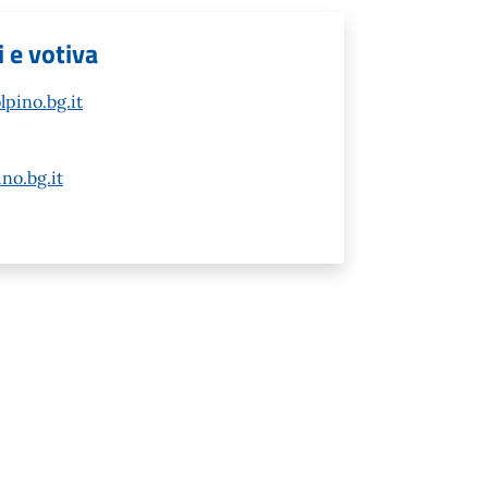
i e votiva
pino.bg.it
no.bg.it