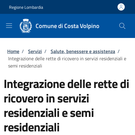
Salta al contenuto principale
Skip to footer content
Regione Lombardia
Comune di Costa Volpino
Briciole di pane
Home
/
Servizi
/
Salute, benessere e assistenza
/
Integrazione delle rette di ricovero in servizi residenziali e
semi residenziali
Integrazione delle rette di
ricovero in servizi
residenziali e semi
residenziali