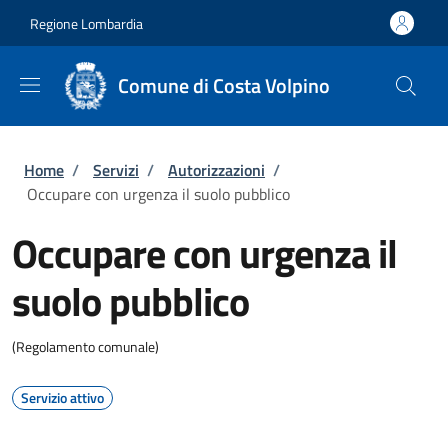
Salta al contenuto principale
Skip to footer content
Regione Lombardia
Comune di Costa Volpino
Briciole di pane
Home
/
Servizi
/
Autorizzazioni
/
Occupare con urgenza il suolo pubblico
Occupare con urgenza il
suolo pubblico
(Regolamento comunale)
Servizio attivo