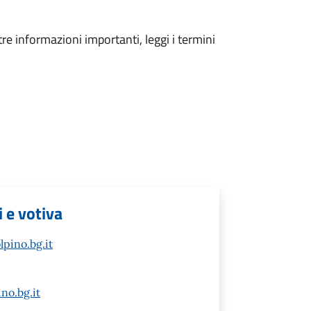
tre informazioni importanti, leggi i termini
i e votiva
pino.bg.it
no.bg.it