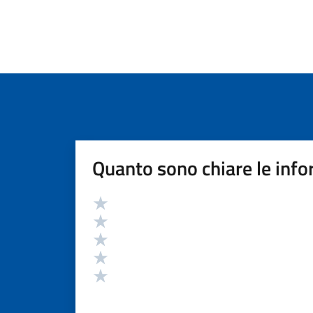
Quanto sono chiare le info
Valutazione
Valuta 5 stelle su 5
Valuta 4 stelle su 5
Valuta 3 stelle su 5
Valuta 2 stelle su 5
Valuta 1 stelle su 5