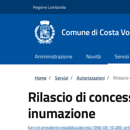
Salta al contenuto principale
Skip to footer content
Regione Lombardia
Comune di Costa Vo
Amministrazione
Novità
Servizi
Briciole di pane
Home
/
Servizi
/
Autorizzazioni
/
Rilascio
Rilascio di conces
inumazione
(
urn:nir:presidente.repubblica:decreto:1990-09-10;285~ar