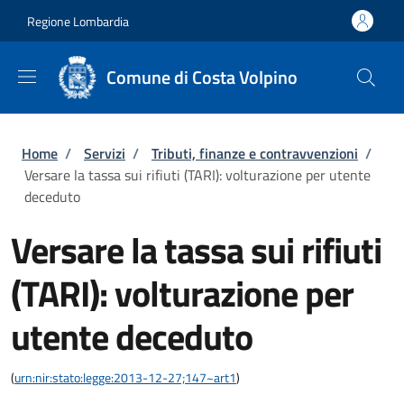
Salta al contenuto principale
Skip to footer content
Regione Lombardia
Comune di Costa Volpino
Briciole di pane
Home
/
Servizi
/
Tributi, finanze e contravvenzioni
/
Versare la tassa sui rifiuti (TARI): volturazione per utente
deceduto
Versare la tassa sui rifiuti
(TARI): volturazione per
utente deceduto
(
urn:nir:stato:legge:2013-12-27;147~art1
)