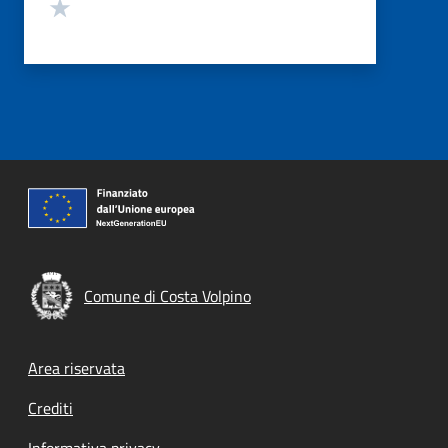
Valuta 1 stelle su 5
Comune di Costa Volpino
Footer menu
Area riservata
Crediti
Informativa privacy