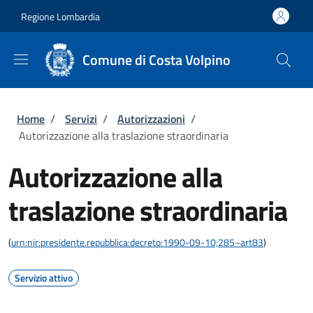
Salta al contenuto principale
Skip to footer content
Regione Lombardia
Comune di Costa Volpino
Briciole di pane
Home
/
Servizi
/
Autorizzazioni
/
Autorizzazione alla traslazione straordinaria
Autorizzazione alla
traslazione straordinaria
(
urn:nir:presidente.repubblica:decreto:1990-09-10;285~art83
)
Servizio attivo