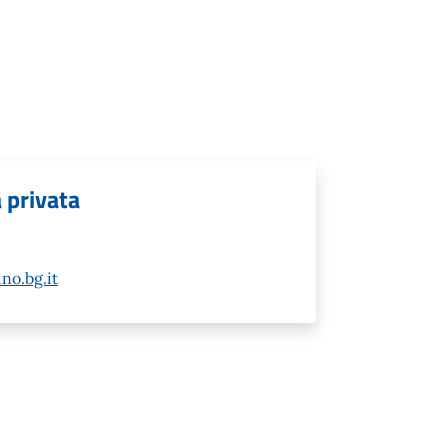
a privata
no.bg.it