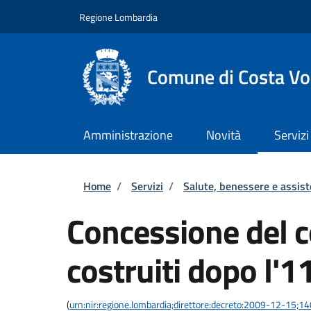
Salta al contenuto principale
Skip to footer content
Regione Lombardia
Comune di Costa Vo
Amministrazione
Novità
Servizi
Briciole di pane
Home
/
Servizi
/
Salute, benessere e assis
Concessione del co
costruiti dopo l'
(
urn:nir:regione.lombardia;direttore:decreto:2009-12-15;1