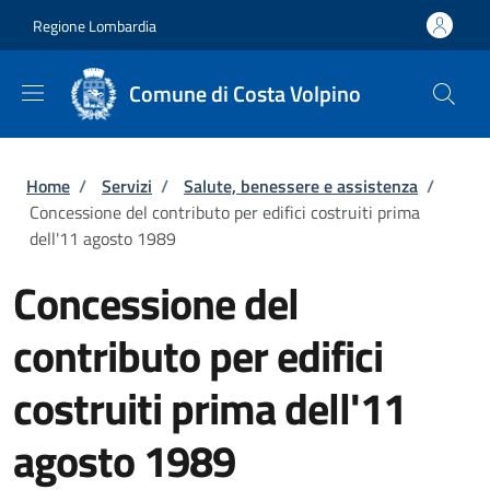
Salta al contenuto principale
Skip to footer content
Regione Lombardia
Comune di Costa Volpino
Briciole di pane
Home
/
Servizi
/
Salute, benessere e assistenza
/
Concessione del contributo per edifici costruiti prima
dell'11 agosto 1989
Concessione del
contributo per edifici
costruiti prima dell'11
agosto 1989