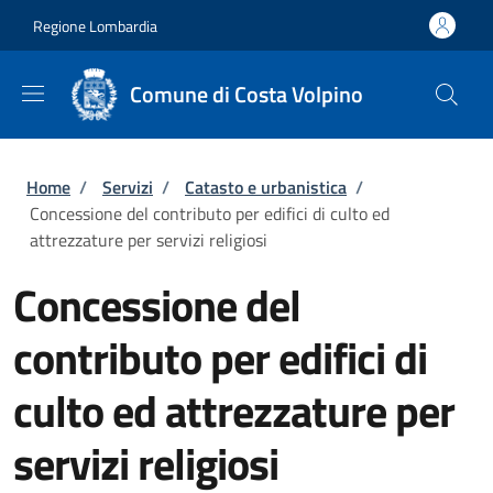
Salta al contenuto principale
Skip to footer content
Regione Lombardia
Comune di Costa Volpino
Briciole di pane
Home
/
Servizi
/
Catasto e urbanistica
/
Concessione del contributo per edifici di culto ed
attrezzature per servizi religiosi
Concessione del
contributo per edifici di
culto ed attrezzature per
servizi religiosi