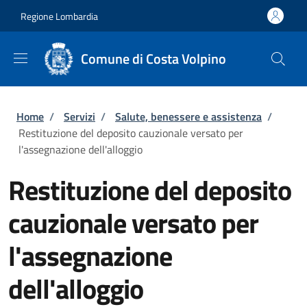
Salta al contenuto principale
Skip to footer content
Regione Lombardia
Comune di Costa Volpino
Briciole di pane
Home
/
Servizi
/
Salute, benessere e assistenza
/
Restituzione del deposito cauzionale versato per
l'assegnazione dell'alloggio
Restituzione del deposito
cauzionale versato per
l'assegnazione
dell'alloggio