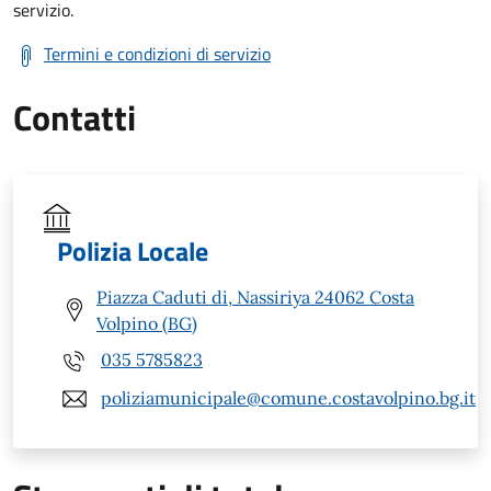
servizio.
Termini e condizioni di servizio
Contatti
Polizia Locale
Piazza Caduti di, Nassiriya 24062 Costa
Volpino (BG)
035 5785823
poliziamunicipale@comune.costavolpino.bg.it