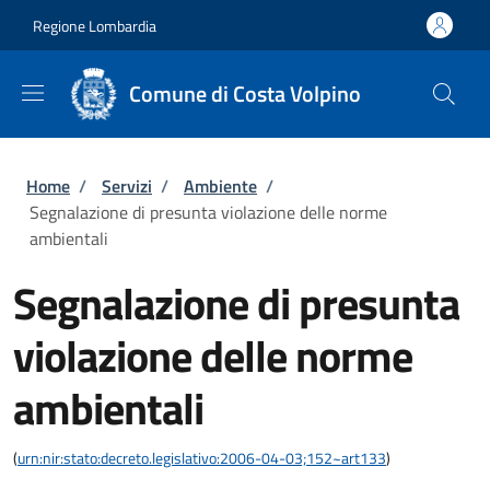
Salta al contenuto principale
Skip to footer content
Regione Lombardia
Comune di Costa Volpino
Briciole di pane
Home
/
Servizi
/
Ambiente
/
Segnalazione di presunta violazione delle norme
ambientali
Segnalazione di presunta
violazione delle norme
ambientali
(
urn:nir:stato:decreto.legislativo:2006-04-03;152~art133
)