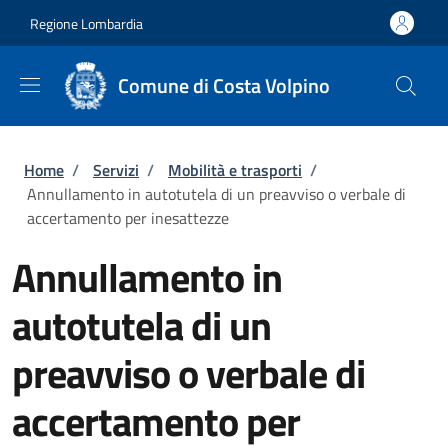
Salta al contenuto principale
Skip to footer content
Regione Lombardia
Comune di Costa Volpino
Briciole di pane
Home
/
Servizi
/
Mobilità e trasporti
/
Annullamento in autotutela di un preavviso o verbale di
accertamento per inesattezze
Annullamento in
autotutela di un
preavviso o verbale di
accertamento per