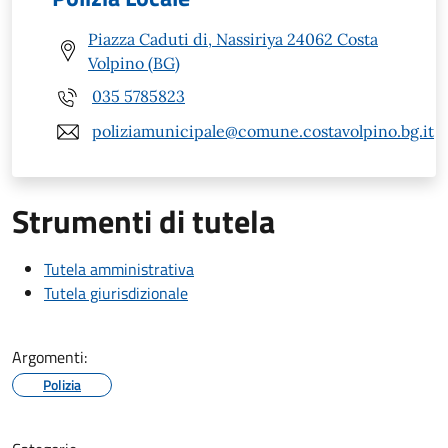
Piazza Caduti di, Nassiriya 24062 Costa
Volpino (BG)
035 5785823
poliziamunicipale@comune.costavolpino.bg.it
Strumenti di tutela
Tutela amministrativa
Tutela giurisdizionale
Argomenti:
Polizia